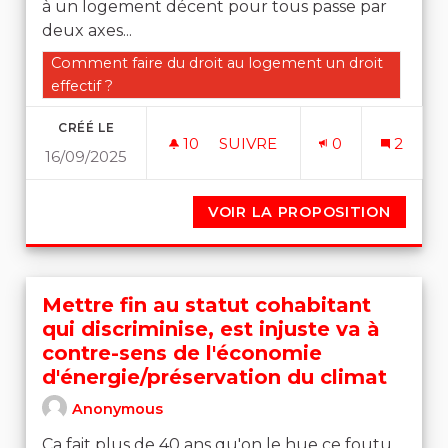
à un logement décent pour tous passe par
deux axes...
Filtrer les résultats de la catégorie : Comment faire du 
Comment faire du droit au logement un droit
effectif ?
CRÉÉ LE
10
10 ABONNÉS
SUIVRE
0
2
16/09/2025
UN MEILLEUR ENCADREMENT
VOIR LA PROPOSITION
UN ME
Mettre fin au statut cohabitant
qui discriminise, est injuste va à
contre-sens de l'économie
d'énergie/préservation du climat
Anonymous
Ça fait plus de 40 ans qu'on le hue ce foutu