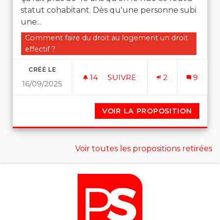
statut cohabitant. Dès qu'une personne subi
une...
Filtrer les résultats de la catégorie : Comment faire du 
Comment faire du droit au logement un droit
effectif ?
CRÉÉ LE
14
14 ABONNÉS
SUIVRE
2
9
16/09/2025
METTRE FIN AU STATUT COH
VOIR LA PROPOSITION
METTRE
Voir toutes les propositions retirées