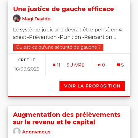
Une justice de gauche efficace
Magi Davide
Le système judiciaire devrait être pensé en 4
axes : -Prévention -Punition -Réinsertion ...
Filtrer les résultats de la catégorie : Qu’est-ce qu’une 
Qu’est-ce qu’une sécurité de gauche ?
CRÉÉ LE
11
11 ABONNÉS
SUIVRE
0
5
16/09/2025
UNE JUSTICE DE GAUCHE E
VOIR LA PROPOSITION
UNE J
Augmentation des prélèvements
sur le revenu et le capital
Anonymous