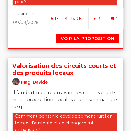
prix ?
CRÉÉ LE
13
13 ABONNÉS
SUIVRE
3
4
09/09/2025
UN REVENU UNIVERSEL PO
VOIR LA PROPOSITION
UN RE
Valorisation des circuits courts et
des produits locaux
Magi Davide
Il faudrait mettre en avant les circuits courts
entre productions locales et consommateurs
ce qui...
Filtrer les résultats de la catégorie : Comment pense
Comment penser le développement rural en
temps d’austérité et de changement
climatique ?