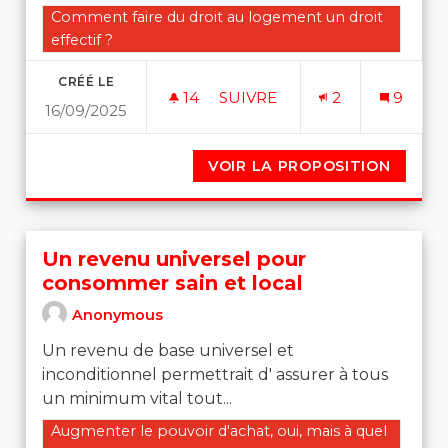
Filtrer les résultats de la catégorie : Comment faire du 
Comment faire du droit au logement un droit
effectif ?
CRÉÉ LE
14
14 ABONNÉS
SUIVRE
2
9
16/09/2025
METTRE FIN AU STATUT COH
VOIR LA PROPOSITION
METTRE
Un revenu universel pour
consommer sain et local
Anonymous
Un revenu de base universel et
inconditionnel permettrait d' assurer à tous
un minimum vital tout...
Filtrer les résultats de la catégorie : Augmenter le pouvo
Augmenter le pouvoir d'achat, oui, mais à quel