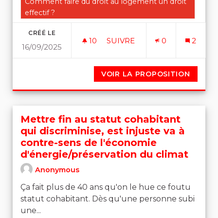
Filtrer les résultats de la catégorie : Comment faire du 
Comment faire du droit au logement un droit
effectif ?
CRÉÉ LE
10
10 ABONNÉS
SUIVRE
0
2
16/09/2025
UN MEILLEUR ENCADREMENT
VOIR LA PROPOSITION
UN ME
Mettre fin au statut cohabitant
qui discriminise, est injuste va à
contre-sens de l'économie
d'énergie/préservation du climat
Anonymous
Ça fait plus de 40 ans qu'on le hue ce foutu
statut cohabitant. Dès qu'une personne subi
une...