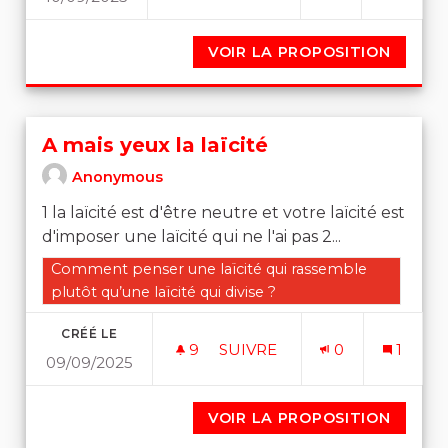
VOIR LA PROPOSITION
ALLOCA
A mais yeux la laïcité
Anonymous
1 la laïcité est d'être neutre et votre laïcité est
d'imposer une laïcité qui ne l'ai pas 2...
Filtrer les résultats de la catégorie : Comment penser un
Comment penser une laïcité qui rassemble
plutôt qu’une laïcité qui divise ?
CRÉÉ LE
9
9 ABONNÉS
SUIVRE
0
1
09/09/2025
A MAIS YEUX LA LAÏCITÉ
VOIR LA PROPOSITION
A MAIS