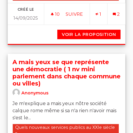
CRÉÉ LE
10
10 ABONNÉS
SUIVRE
1
2
14/09/2025
LE DROIT À L'EMPLOI
VOIR LA PROPOSITION
LE DRO
A mais yeux se que représente
une démocratie ( 1 nv mini
parlement dans chaque commune
ou villes)
Anonymous
Je m'explique a mais yeux nôtre société
calque rome même si sa n'a rien n'avoir mais
s'est le...
Filtrer les résultats de la catégorie : Quels nouveaux se
Quels nouveaux services publics au XXIe siècle