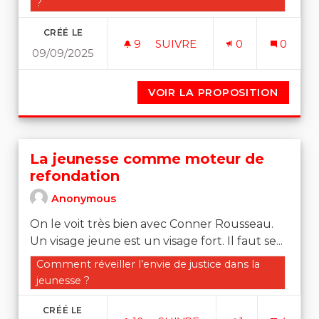
?
CRÉÉ LE
9
9 ABONNÉS
SUIVRE
0
0
09/09/2025
A MAIS YEUX SE QUE REPR
VOIR LA PROPOSITION
A MAIS
La jeunesse comme moteur de
refondation
Anonymous
On le voit très bien avec Conner Rousseau.
Un visage jeune est un visage fort. Il faut se...
Filtrer les résultats de la catégorie : Comment réveiller 
Comment réveiller l’envie de justice dans la
jeunesse ?
CRÉÉ LE