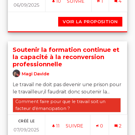
10
10 ABONNÉS
SUIVRE
1
4
06/09/2025
LA JEUNESSE COMME MOT
VOIR LA PROPOSITION
LA JE
Soutenir la formation continue et
la capacité à la reconversion
professionnelle
Magi Davide
Le travail ne doit pas devenir une prison pour
le travailleur,il faudrait donc soutenir la...
Filtrer les résultats de la catégorie : Comment faire po
Comment faire pour que le travail soit un
facteur d’émancipation ?
CRÉÉ LE
11
11 ABONNÉS
SUIVRE
0
2
07/09/2025
SOUTENIR LA FORMATION C