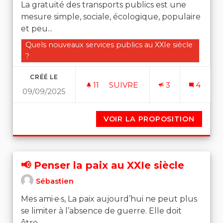
La gratuité des transports publics est une
mesure simple, sociale, écologique, populaire
et peu...
Filtrer les résultats de la catégorie : Quels nouveaux se
Quels nouveaux services publics au XXIe siècle
?
CRÉÉ LE
11
11 ABONNÉS
SUIVRE
3
4
09/09/2025
DES TRANSPORTS PUBLICS 
VOIR LA PROPOSITION
DES T
📢 Penser la paix au XXIe siècle
Sébastien
Mes ami·e·s, La paix aujourd’hui ne peut plus
se limiter à l’absence de guerre. Elle doit
être...