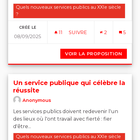
Filtrer les résultats de la catégorie : Quels nouveaux se
Quels nouveaux services publics au XXIe siècle
?
CRÉÉ LE
11
11 ABONNÉS
SUIVRE
2
5
08/09/2025
DES ENTREPRISES D’ÉTAT 
VOIR LA PROPOSITION
DES EN
Un service publique qui célèbre la
réussite
Anonymous
Les services publics doivent redevenir l'un
des lieux où l'ont travail avec fierté : fier
d'être...
Filtrer les résultats de la catégorie : Quels nouveaux se
Quels nouveaux services publics au XXIe siècle