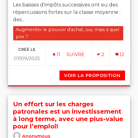
Les baisses d'impôts successives ont eu des
répercussions fortes sur la classe moyenne :
des...
Filtrer les résultats de la catégorie : Augmenter le pouvo
Augmenter le pouvoir d'achat, oui, mais à quel
prix ?
CRÉÉ LE
11
11 ABONNÉS
SUIVRE
2
12
07/09/2025
AUGMENTATION DES PRÉLÈV
VOIR LA PROPOSITION
AUGME
Un effort sur les charges
patronales est un investissement
à long terme, avec une plus-value
pour l’emploi!
Anonymous