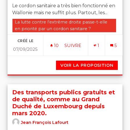
Le cordon sanitaire a très bien fonctionné en
Wallonie mais ne suffit plus. Partout, les...
Filtrer les résultats de la catégorie : La lutte contre l'
La lutte contre l'extrême droite passe-t-elle
en priorité par un cordon sanitaire ?
CRÉÉ LE
10
10 ABONNÉS
SUIVRE
1
5
07/09/2025
ASSESSMENT DÉMOCRATIQU
VOIR LA PROPOSITION
ASSES
Des transports publics gratuits et
de qualité, comme au Grand
Duché de Luxembourg depuis
mars 2020.
Jean François Lafourt