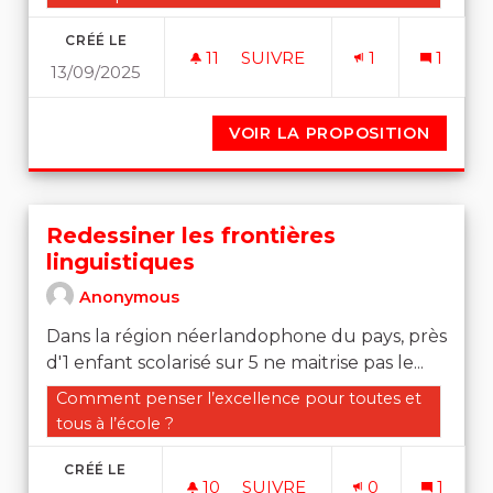
CRÉÉ LE
11
11 ABONNÉS
SUIVRE
1
1
13/09/2025
VALORISATION DES CIRCUI
VOIR LA PROPOSITION
VALOR
Redessiner les frontières
linguistiques
Anonymous
Dans la région néerlandophone du pays, près
d'1 enfant scolarisé sur 5 ne maitrise pas le...
Filtrer les résultats de la catégorie : Comment penser l
Comment penser l’excellence pour toutes et
tous à l’école ?
CRÉÉ LE
10
10 ABONNÉS
SUIVRE
0
1