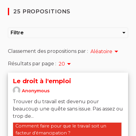
25 PROPOSITIONS
Filtre
Classement des propositions par :
Aléatoire
Résultats par page :
20
Le droit à l'emploi
Anonymous
Trouver du travail est devenu pour
beaucoup une quête sans issue. Pas assez ou
trop de...
Filtrer les résultats de la catégorie : Comment faire po
Comment faire pour que le travail soit un
facteur d’émancipation ?