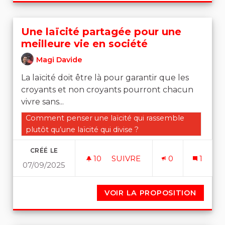
Une laïcité partagée pour une
meilleure vie en société
Magi Davide
La laïcité doit être là pour garantir que les
croyants et non croyants pourront chacun
vivre sans...
Filtrer les résultats de la catégorie : Comment penser un
Comment penser une laïcité qui rassemble
plutôt qu’une laïcité qui divise ?
CRÉÉ LE
10
10 ABONNÉS
SUIVRE
0
1
07/09/2025
UNE LAÏCITÉ PARTAGÉE PO
VOIR LA PROPOSITION
UNE LA