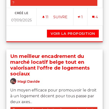
?
CRÉÉ LE
11
11 ABONNÉS
SUIVRE
1
4
07/09/2025
UN SERVICE PUBLIQUE QUI
VOIR LA PROPOSITION
UN SER
Un meilleur encadrement du
marché locatif belge tout en
valorisant l'offre de logements
sociaux
Magi Davide
Un moyen efficace pour promouvoir le droit
à un logement décent pour tous passe par
deux axes...