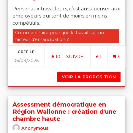
Penser aux travailleurs, c’est aussi penser aux
employeurs qui sont de moins en moins
compétitifs...
Filtrer les résultats de la catégorie : Comment faire po
Comment faire pour que le travail soit un
facteur d’émancipation ?
CRÉÉ LE
10
10 ABONNÉS
SUIVRE
1
3
06/09/2025
UN EFFORT SUR LES CHARG
VOIR LA PROPOSITION
UN EFF
Assessment démocratique en
Région Wallonne : création d'une
chambre haute
Anonymous