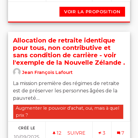
VOIR LA PROPOSITION
SOUTE
Allocation de retraite identique
pour tous, non contributive et
sans condition de carrière - voir
l'exemple de la Nouvelle Zélande .
Jean François Lafourt
La mission première des régimes de retraite
est de préserver les personnes âgées de la
pauvreté....
Filtrer les résultats de la catégorie : Augmenter le pouvo
Augmenter le pouvoir d'achat, oui, mais à quel
prix ?
CRÉÉ LE
12
12 ABONNÉS
SUIVRE
3
7
10/09/2025
ALLOCATION DE RETRAITE I