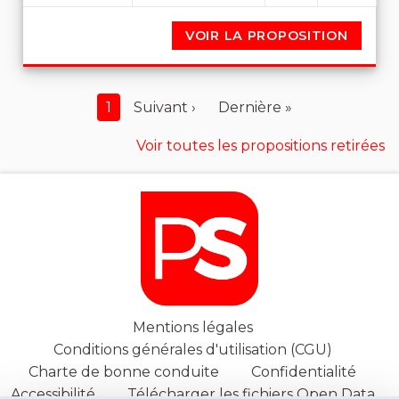
VOIR LA PROPOSITION
AUGME
1
Suivant ›
Dernière »
Voir toutes les propositions retirées
Mentions légales
Conditions générales d'utilisation (CGU)
Charte de bonne conduite
Confidentialité
Accessibilité
Télécharger les fichiers Open Data