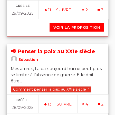
CRÉÉ LE
11
11 ABONNÉS
SUIVRE
2
3
29/09/2025
PROPOSITION : REVENU UN
VOIR LA PROPOSITION
PROPOS
📢 Penser la paix au XXIe siècle
Sébastien
Mes ami·e·s, La paix aujourd’hui ne peut plus
se limiter à l’absence de guerre. Elle doit
être...
Filtrer les résultats de la catégorie : Comment penser l
Comment penser la paix au XXIe siècle ?
CRÉÉ LE
13
13 ABONNÉS
SUIVRE
4
2
28/09/2025
📢 PENSER LA PAIX AU XXIE 