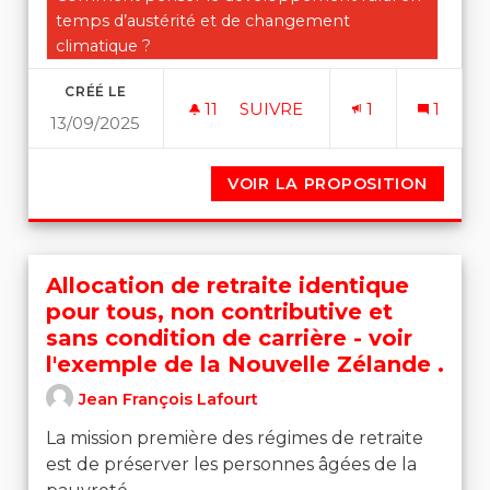
temps d’austérité et de changement
climatique ?
CRÉÉ LE
11
11 ABONNÉS
SUIVRE
1
1
13/09/2025
VALORISATION DES CIRCUI
VOIR LA PROPOSITION
VALOR
Allocation de retraite identique
pour tous, non contributive et
sans condition de carrière - voir
l'exemple de la Nouvelle Zélande .
Jean François Lafourt
La mission première des régimes de retraite
est de préserver les personnes âgées de la