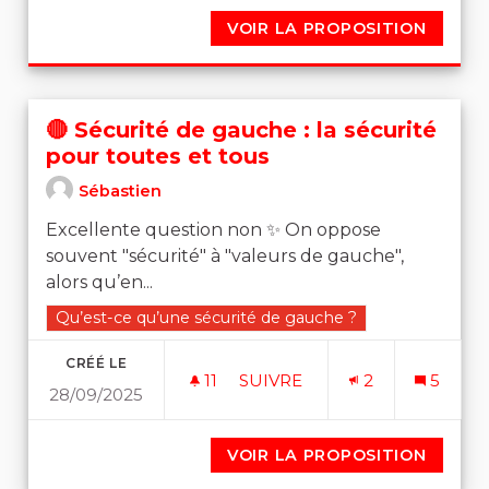
VOIR LA PROPOSITION
📢 PEN
🔴 Sécurité de gauche : la sécurité
pour toutes et tous
Sébastien
Excellente question non ✨ On oppose
souvent "sécurité" à "valeurs de gauche",
alors qu’en...
Filtrer les résultats de la catégorie : Qu’est-ce qu’une 
Qu’est-ce qu’une sécurité de gauche ?
CRÉÉ LE
11
11 ABONNÉS
SUIVRE
2
5
28/09/2025
🔴 SÉCURITÉ DE GAUCHE : 
VOIR LA PROPOSITION
🔴 SÉC