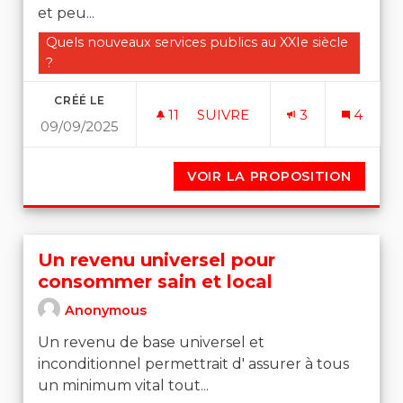
et peu...
Filtrer les résultats de la catégorie : Quels nouveaux se
Quels nouveaux services publics au XXIe siècle
?
CRÉÉ LE
11
11 ABONNÉS
SUIVRE
3
4
09/09/2025
DES TRANSPORTS PUBLICS 
VOIR LA PROPOSITION
DES T
Un revenu universel pour
consommer sain et local
Anonymous
Un revenu de base universel et
inconditionnel permettrait d' assurer à tous
un minimum vital tout...