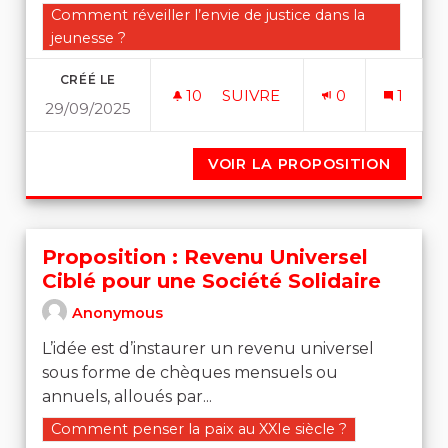
Filtrer les résultats de la catégorie : Comment réveiller 
Comment réveiller l’envie de justice dans la
jeunesse ?
CRÉÉ LE
10
10 ABONNÉS
SUIVRE
0
1
29/09/2025
VOIR LA PROPOSITION
UNE DÉ
Proposition : Revenu Universel
Ciblé pour une Société Solidaire
Anonymous
L’idée est d’instaurer un revenu universel
sous forme de chèques mensuels ou
annuels, alloués par...
Filtrer les résultats de la catégorie : Comment penser l
Comment penser la paix au XXIe siècle ?