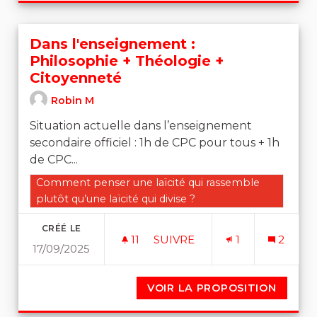
Dans l'enseignement :
Philosophie + Théologie +
Citoyenneté
Robin M
Situation actuelle dans l’enseignement
secondaire officiel : 1h de CPC pour tous + 1h
de CPC...
Filtrer les résultats de la catégorie : Comment penser un
Comment penser une laïcité qui rassemble
plutôt qu’une laïcité qui divise ?
CRÉÉ LE
11
11 ABONNÉS
SUIVRE
1
2
17/09/2025
DANS L'ENSEIGNEMENT : PH
VOIR LA PROPOSITION
DANS L