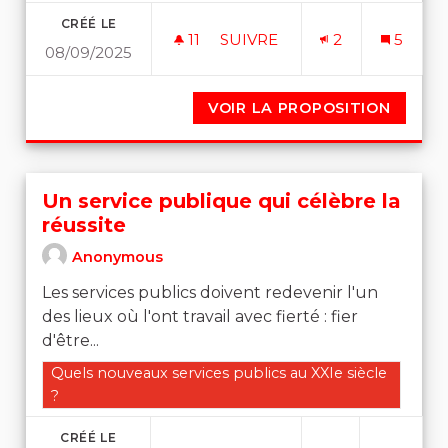
CRÉÉ LE
11
11 ABONNÉS
SUIVRE
2
5
08/09/2025
DES ENTREPRISES D’ÉTAT 
VOIR LA PROPOSITION
DES EN
Un service publique qui célèbre la
réussite
Anonymous
Les services publics doivent redevenir l'un
des lieux où l'ont travail avec fierté : fier
d'être...
Filtrer les résultats de la catégorie : Quels nouveaux se
Quels nouveaux services publics au XXIe siècle
?
CRÉÉ LE