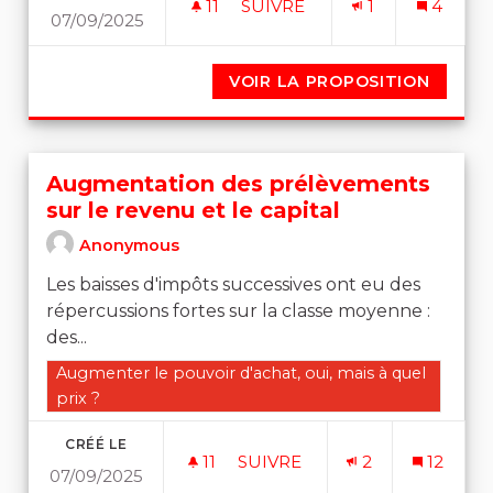
11
11 ABONNÉS
SUIVRE
1
4
07/09/2025
UN SERVICE PUBLIQUE QUI
VOIR LA PROPOSITION
UN SER
Augmentation des prélèvements
sur le revenu et le capital
Anonymous
Les baisses d'impôts successives ont eu des
répercussions fortes sur la classe moyenne :
des...
Filtrer les résultats de la catégorie : Augmenter le pouvo
Augmenter le pouvoir d'achat, oui, mais à quel
prix ?
CRÉÉ LE
11
11 ABONNÉS
SUIVRE
2
12
07/09/2025
AUGMENTATION DES PRÉLÈV