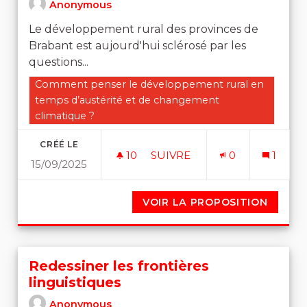
Anonymous
Le développement rural des provinces de
Brabant est aujourd'hui sclérosé par les
questions...
Filtrer les résultats de la catégorie : Comment pense
Comment penser le développement rural en
temps d’austérité et de changement
climatique ?
CRÉÉ LE
10
10 ABONNÉS
SUIVRE
0
1
15/09/2025
UNE PROVINCE DE BRABAN
VOIR LA PROPOSITION
UNE P
Redessiner les frontières
linguistiques
Anonymous