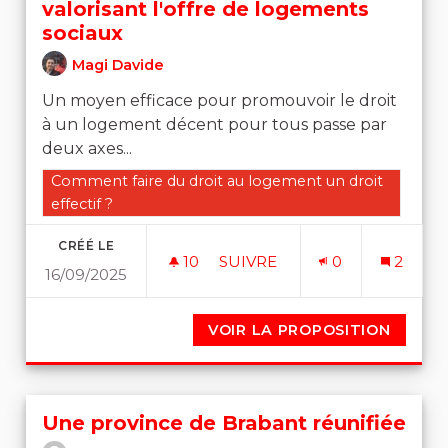
valorisant l'offre de logements
sociaux
Magi Davide
Un moyen efficace pour promouvoir le droit
à un logement décent pour tous passe par
deux axes...
Filtrer les résultats de la catégorie : Comment faire du 
Comment faire du droit au logement un droit
effectif ?
CRÉÉ LE
10
10 ABONNÉS
SUIVRE
0
2
16/09/2025
UN MEILLEUR ENCADREMENT
VOIR LA PROPOSITION
UN ME
Une province de Brabant réunifiée