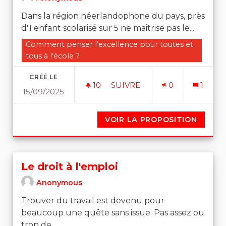
Dans la région néerlandophone du pays, près
d'1 enfant scolarisé sur 5 ne maitrise pas le...
Filtrer les résultats de la catégorie : Comment penser l
Comment penser l’excellence pour toutes et
tous à l’école ?
CRÉÉ LE
10
10 ABONNÉS
SUIVRE
0
1
15/09/2025
REDESSINER LES FRONTIÈR
VOIR LA PROPOSITION
REDESS
Le droit à l'emploi
Anonymous
Trouver du travail est devenu pour
beaucoup une quête sans issue. Pas assez ou
trop de...