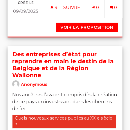
CRÉÉ LE
9
9 ABONNÉS
SUIVRE
0
0
09/09/2025
A MAIS YEUX SE QUE REPR
VOIR LA PROPOSITION
A MAIS
Des entreprises d’état pour
reprendre en main le destin de la
Belgique et de la Région
Wallonne
Anonymous
Nos ancêtres l’avaient compris dès la création
de ce pays en investissant dans les chemins
de fer...
Filtrer les résultats de la catégorie : Quels nouveaux se
Quels nouveaux services publics au XXIe siècle
?