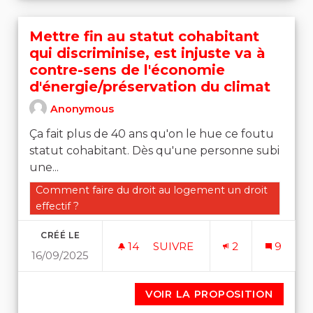
Mettre fin au statut cohabitant
qui discriminise, est injuste va à
contre-sens de l'économie
d'énergie/préservation du climat
Anonymous
Ça fait plus de 40 ans qu'on le hue ce foutu
statut cohabitant. Dès qu'une personne subi
une...
Filtrer les résultats de la catégorie : Comment faire du 
Comment faire du droit au logement un droit
effectif ?
CRÉÉ LE
14
14 ABONNÉS
SUIVRE
2
9
16/09/2025
METTRE FIN AU STATUT COH
VOIR LA PROPOSITION
METTRE