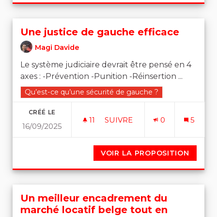
Une justice de gauche efficace
Magi Davide
Le système judiciaire devrait être pensé en 4
axes : -Prévention -Punition -Réinsertion ...
Filtrer les résultats de la catégorie : Qu’est-ce qu’une 
Qu’est-ce qu’une sécurité de gauche ?
CRÉÉ LE
11
11 ABONNÉS
SUIVRE
0
5
16/09/2025
UNE JUSTICE DE GAUCHE E
VOIR LA PROPOSITION
UNE J
Un meilleur encadrement du
marché locatif belge tout en