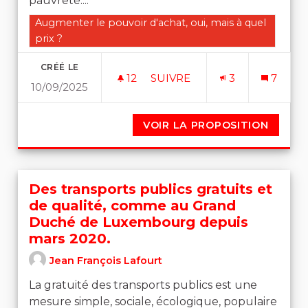
pauvreté....
Filtrer les résultats de la catégorie : Augmenter le pouvo
Augmenter le pouvoir d'achat, oui, mais à quel
prix ?
CRÉÉ LE
12
12 ABONNÉS
SUIVRE
3
7
10/09/2025
ALLOCATION DE RETRAITE I
VOIR LA PROPOSITION
ALLOCA
Des transports publics gratuits et
de qualité, comme au Grand
Duché de Luxembourg depuis
mars 2020.
Jean François Lafourt
La gratuité des transports publics est une
mesure simple, sociale, écologique, populaire