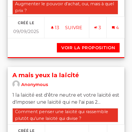
Filtrer les résultats de la catégorie : Augmenter le pouvo
Augmenter le pouvoir d'achat, oui, mais à quel
prix ?
CRÉÉ LE
13
13 ABONNÉS
SUIVRE
3
4
09/09/2025
UN REVENU UNIVERSEL PO
VOIR LA PROPOSITION
UN RE
A mais yeux la laïcité
Anonymous
1 la laïcité est d'être neutre et votre laïcité est
d'imposer une laïcité qui ne l'ai pas 2...
Filtrer les résultats de la catégorie : Comment penser un
Comment penser une laïcité qui rassemble
plutôt qu’une laïcité qui divise ?
CRÉÉ LE