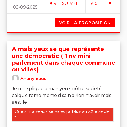
9
9 ABONNÉS
SUIVRE
0
1
09/09/2025
A MAIS YEUX LA LAÏCITÉ
VOIR LA PROPOSITION
A MAIS
A mais yeux se que représente
une démocratie ( 1 nv mini
parlement dans chaque commune
ou villes)
Anonymous
Je m'explique a mais yeux nôtre société
calque rome même si sa n'a rien n'avoir mais
s'est le...
Filtrer les résultats de la catégorie : Quels nouveaux se
Quels nouveaux services publics au XXIe siècle
?