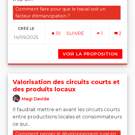
Filtrer les résultats de la catégorie : Comment faire po
Comment faire pour que le travail soit un
facteur d’émancipation ?
CRÉÉ LE
10
10 ABONNÉS
SUIVRE
1
2
14/09/2025
LE DROIT À L'EMPLOI
VOIR LA PROPOSITION
LE DRO
Valorisation des circuits courts et
des produits locaux
Magi Davide
Il faudrait mettre en avant les circuits courts
entre productions locales et consommateurs
ce qui...
Filtrer les résultats de la catégorie : Comment pense
Comment penser le développement rural en