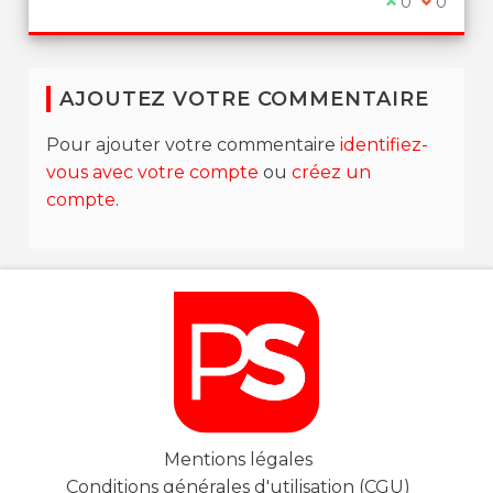
Je suis d'ac
0
Je ne su
0
AJOUTEZ VOTRE COMMENTAIRE
Pour ajouter votre commentaire
identifiez-
vous avec votre compte
ou
créez un
compte
.
Mentions légales
Conditions générales d'utilisation (CGU)