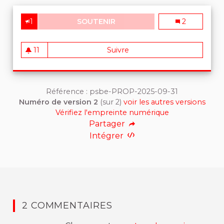
1
SOUTENIR
DANS L'ENSEIGNEMENT : PH
Dans l'ensei
2
11
Suivre
Dans l'enseignement : Ph
11 abonnés
Référence : psbe-PROP-2025-09-31
Numéro de version 2
(sur 2)
voir les autres versions
Vérifiez l'empreinte numérique
Partager
Intégrer
2 COMMENTAIRES