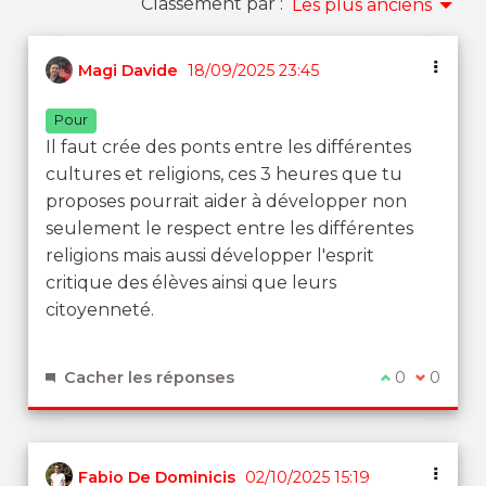
Classement par :
Les plus anciens
Magi Davide
18/09/2025 23:45
Pour
Il faut crée des ponts entre les différentes
cultures et religions, ces 3 heures que tu
proposes pourrait aider à développer non
seulement le respect entre les différentes
religions mais aussi développer l'esprit
critique des élèves ainsi que leurs
citoyenneté.
Cacher les réponses
Je suis d'ac
0
Je ne su
0
Fabio De Dominicis
02/10/2025 15:19