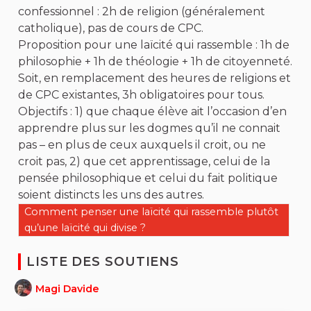
confessionnel : 2h de religion (généralement
catholique), pas de cours de CPC.
Proposition pour une laïcité qui rassemble : 1h de
philosophie + 1h de théologie + 1h de citoyenneté.
Soit, en remplacement des heures de religions et
de CPC existantes, 3h obligatoires pour tous.
Objectifs : 1) que chaque élève ait l’occasion d’en
apprendre plus sur les dogmes qu’il ne connait
pas – en plus de ceux auxquels il croit, ou ne
croit pas, 2) que cet apprentissage, celui de la
pensée philosophique et celui du fait politique
soient distincts les uns des autres.
Filtrer les résultats de la catégorie : Comment penser une 
Comment penser une laïcité qui rassemble plutôt
qu’une laïcité qui divise ?
LISTE DES SOUTIENS
Magi Davide