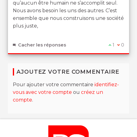
qu’aucun être humain ne s’accomplit seul.
Nous avons besoin les uns des autres. C’est
ensemble que nous construisons une société
plus juste,
Cacher les réponses
Je suis d'ac
1
Je ne su
0
AJOUTEZ VOTRE COMMENTAIRE
Pour ajouter votre commentaire
identifiez-
vous avec votre compte
ou
créez un
compte
.