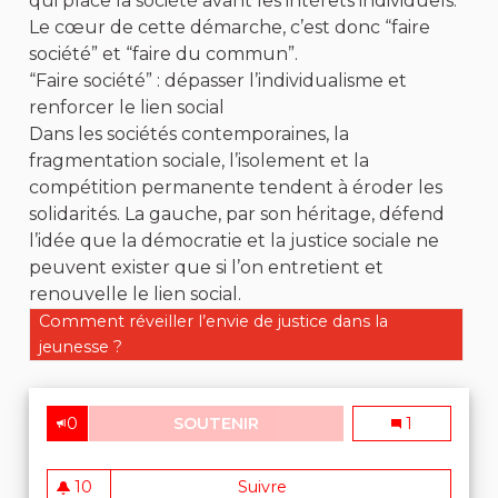
qui place la société avant les intérêts individuels.
Le cœur de cette démarche, c’est donc “faire
société” et “faire du commun”.
“Faire société” : dépasser l’individualisme et
renforcer le lien social
Dans les sociétés contemporaines, la
fragmentation sociale, l’isolement et la
compétition permanente tendent à éroder les
solidarités. La gauche, par son héritage, défend
l’idée que la démocratie et la justice sociale ne
peuvent exister que si l’on entretient et
renouvelle le lien social.
Filtrer les résultats de la catégorie : Comment réveiller l’
Comment réveiller l’envie de justice dans la
jeunesse ?
0
SOUTENIR
UNE DÉMARCHE MILITANTE D
Une démarche
1
10
Suivre